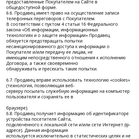
предоставленные Покупателем на Сайте в
общедоступной форме.
Доставка
6.6. Продавец имеет право на осуществление записи
телефонных переговоров с Покупателем.
Вопрос–ответ
В соответствии с пуктом 4 статьи 16 Федерального
Узнать цену
закона «Об информации, информационных
технологиях и о защите информации» Продавец
О нас
обязуется предотвращать попытки
несанкционированного доступа к информации о
Покупателе и/или передачу ее лицам, не
имеющим непосредственного отношения к исполнению
Договора, а также своевременно
обнаруживать и пресекать такие попытки.
6.7. Продавец вправе использовать технологию «cookies»
(технология, позволяющая веб-
серверу посылать служебную информацию на компьютер
Публичная оферта
пользователя и сохранять ее в
Политика обработки персональных данных
браузере).
6.8. Продавец получает информацию об идентификаторе
© ИП Пономарев Д.А. ИНН 212304915100
устройства посетителя Сайта,
подключённого к локальной сети и/или сети Интернет (ip-
адресе). Данная информация
используется исключительно в статистических целях и не